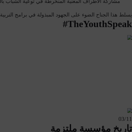
مشاركة الأطراف المعنية المنخرطة في توعية الشباب بالقض
يسلط هذا الجناح الضوء على الجهود المبذولة في برامج التربية ال
#TheYouthSpeak
03
/11
تاريخ مؤسسة ملتزمة