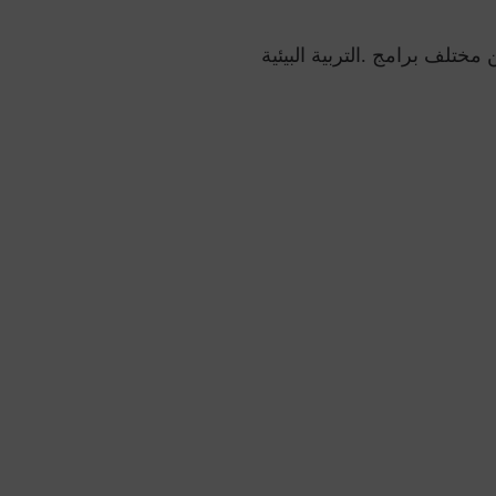
مختلف برامج .التربية البيئية
ون
ركات والمؤسسات والأقاليم بتقييم البصمة الكربونية وتنفيذ 