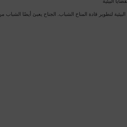
ايا البيئية
بيئية لتطوير قادة المناخ الشباب. الجناح يعبئ أيضًا الشباب من 
أداة مرجعية لتحقيق إزالة الكرب
تتيح أداة Bilan Carbone® للش
مشاريع احتجاز الكربون وتخزينه.