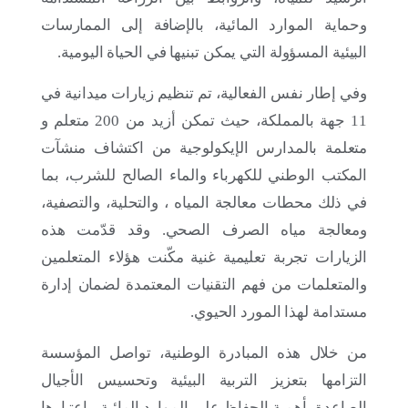
وحماية الموارد المائية، بالإضافة إلى الممارسات
البيئية المسؤولة التي يمكن تبنيها في الحياة اليومية.
وفي إطار نفس الفعالية، تم تنظيم زيارات ميدانية في
11 جهة بالمملكة، حيث تمكن أزيد من 200
متعلم و
متعلمة ب
المدارس الإيكولوجية من اكتشاف منشآت
المكتب الوطني للكهرباء والماء الصالح للشرب، بما
في ذلك محطات معالجة المياه ، والتحلية، والتصفية،
ومعالجة مياه الصرف الصحي. وقد قدّمت هذه
12 يونيو 2026
الزيارات تجربة تعليمية غنية مكّنت هؤلاء ال
متعلمين
مؤسسة محمد السادس لحماية البيئة تحتفي بأسبوع
والمتعلمات
من فهم التقنيات المعتمدة لضمان إدارة
المحيط 2026 من خلال إطلاق مبادرتين تربويتين على
الصعيد الوطني
مستدامة لهذا المورد الحيوي.
من خلال هذه المبادرة الوطنية، تواصل المؤسسة
التزامها بتعزيز التربية البيئية وتحسيس الأجيال
الصاعدة بأهمية الحفاظ على الموارد المائية، باعتبارها