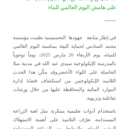
لرصد حصيلة 2025-2026 ورسم آفاق 2026-2027
على هامش اليوم العالمي للماء
في إطار متابعة
جهودها
التحسيسية
نظمت مؤسسة
محمد السادس لحماية البيئة بمناسبة اليوم العالمي
للمياه، يوم الأربعاء 26 مارس 2025، يوماً توعوياً
بالمدرسة الإيكولوجية سيدي عبد الله في مدينة سلا
الحاصلة على اللواء الأخضر.وقد مكّن هذا الحدث
التلاميذ الإيكولوجيين من استكشاف قضايا إدارة
الموارد المائية والمحافظة عليها من خلال ورشات
17 يوليو 2026
تفاعلية وتربوية.
“ديمو داي” الشبكة الأفريقية للشباب من أجل المناخ
2026: شباب أفريقيا على طريق 2030
باستخدام أدوات تعليمية مبتكرة، مثل لعبة الزراعة
المستدامة، تعرّف التلاميذ على أهمية الاستهلاك
الرشيد للمياه، والروابط بين الزراعة المستدامة