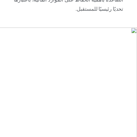
تحديًا رئيسيًا للمستقبل.
13 مايو 2026
اكتشفوا معرض الصور”نظرة أخرى على البيئة” في
حديقة أم السعد بالعيون!