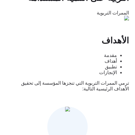
تكبير
الممرات التربوية
الأجيال القادمة
تصرف اليوم لحماية الغد
الأهداف
تكبير
مقدمة
أهداف
التأثير المحلي
تطبيق
الإنجازات
ترمي الممرات التربوية التي تنجزها المؤسسة إلى تحقيق
التمثيل حيث يلتقي البحر والمواطنون
الأهداف الرئيسية التالية:
تكبير
سحب
توسعة شاطئ عين الذئاب