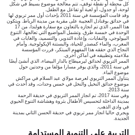
التركيز على الأنشطة الميدانية في
كل محطة أو نقطة توقف، تتم معالجة موضوع بسيط في شكل
لوحة، أو جدول، أو لعبة أو تفاعل مع الطفل.
الصيف
وقد قامت المؤسسة في سنة 2011 بإحداث أول ممر تربوي لها
في حدائق بوقنادل العجيبة على مقربة من مدينة الرباط. ويتكون
هذا الممر، الذي تم انجازه بالتعاون مع سفارة هولندا، من 17
الوحدة في خمسة طرق. وتشمل المواضيع التي تعالجها، التنوع
البيولوجي، والنفايات، وإعادة التدوير، والتسميد، والغابات في
الالتزام الجماعي
المغرب، والماء كمصدر للحياة، والبستنة الإيكولوجية. وأمام
النجاح الذي حققه هذا المفهوم المبتكر، قررت المؤسسة
ملاءمته وتطبيقه في أماكن أخرى.
كلنا متحدون للحفاظ على شواطئنا
الممر التربوي لحدائق ليرميطاج بالدار البيضاء، الذي أنشئ أيضًا
في سنة 2011، والذي يوفر مسارا مؤلفا من وحدتين حول
موضوع الماء.
تكبير
يتناول الممر التربوي لعرصة مولاي عبد السلام في مراكش
موضوع حدائق النخيل والنخل في خمس وحدات، وقد أحدث في
سنة 2013.
الوعي النشط
وفي سنة 2017، تم انجاز الممر التربوي في حديقة الرحمة
بمدينة الداخلة لتحسيس الأطفال بثروة وهشاشة التنوع الحيوي
في وادي الذهب.
نقل الممارسات الجيدة، ورفع مستوى
ويجري حاليا انجاز ممر تربوي في حديقة الحسن الثاني بمدينة
الجديدة.
الوعي
التربية على التنمية المستدامة