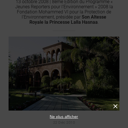
13 octobre 2008 | 8ème Edition du Programme «
Jeunes Reporters pour l’Environnement » 2008 la
Fondation Mohammed VI pour la Protection de
l’Environnement, présidée par
Son Altesse
Royale la Princesse Lalla Hasnaa
.
Ne plus afficher
Activités SAR -
22 Déc 2010