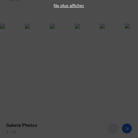
Ne plus afficher
Galerie Photos
<
>
1
/ 19