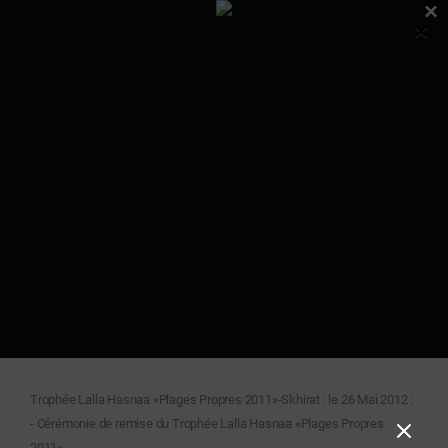
×
×
Trophée Lalla Hasnaa «Plages Propres 2011»-Skhirat : le 26 Mai 2012 :
- Cérémonie de remise du Trophée Lalla Hasnaa «Plages Propres
2011»