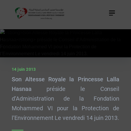
14 juin 2013
Son Altesse Royale la Princesse Lalla
Hasnaa
préside le Conseil
d’Administration de la Fondation
Mohammed VI pour la Protection de
l’Environnement Le vendredi 14 juin 2013.