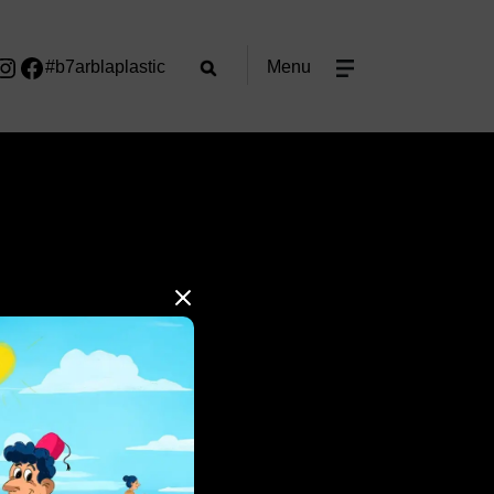
#b7arblaplastic
Menu