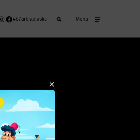
#b7arblaplastic
Menu