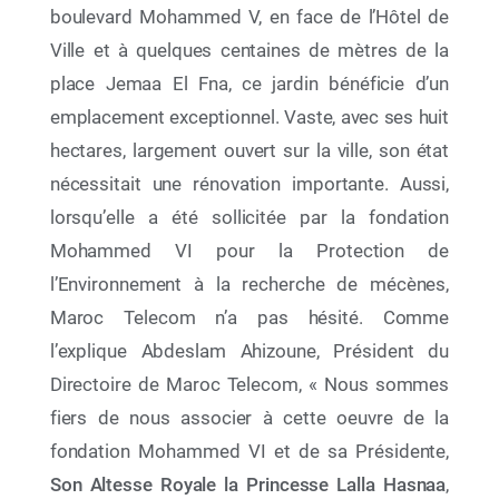
boulevard Mohammed V, en face de l’Hôtel de
Ville et à quelques centaines de mètres de la
place Jemaa El Fna, ce jardin bénéficie d’un
emplacement exceptionnel. Vaste, avec ses huit
hectares, largement ouvert sur la ville, son état
nécessitait une rénovation importante. Aussi,
lorsqu’elle a été sollicitée par la fondation
Mohammed VI pour la Protection de
12 Juin 2026
l’Environnement à la recherche de mécènes,
Par le déploiement de deux initiatives éducatives
Maroc Telecom n’a pas hésité. Comme
à portée nationale, La Fondation Mohammed VI
l’explique Abdeslam Ahizoune, Président du
pour la Protection de l’Environnement célèbre la
Semaine de l’Océan 2026
Directoire de Maroc Telecom, « Nous sommes
fiers de nous associer à cette oeuvre de la
fondation Mohammed VI et de sa Présidente,
Son Altesse Royale la Princesse Lalla Hasnaa
,