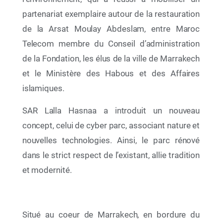
partenariat exemplaire autour de la restauration
de la Arsat Moulay Abdeslam, entre Maroc
Telecom membre du Conseil d’administration
de la Fondation, les élus de la ville de Marrakech
et le Ministère des Habous et des Affaires
islamiques.
SAR Lalla Hasnaa a introduit un nouveau
concept, celui de cyber parc, associant nature et
08 Juil 2026
nouvelles technologies. Ainsi, le parc rénové
« Racines et Horizons » La Fondation
dans le strict respect de l’existant, allie tradition
Mohammed VI pour la Protection de
l’Environnement réunit les acteurs de l’Éducation
et modernité.
au Développement Durable pour dresser le bilan
2025-2026 et tracer les perspectives 2026-2027
Situé au coeur de Marrakech, en bordure du