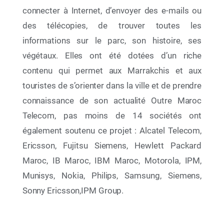
connecter à Internet, d’envoyer des e-mails ou
des télécopies, de trouver toutes les
informations sur le parc, son histoire, ses
27 Nov 2025
végétaux. Elles ont été dotées d’un riche
La 24e Réunion des Parties Contractantes
contenu qui permet aux Marrakchis et aux
(COP24) à la Convention de Barcelone et à ses
touristes de s’orienter dans la ville et de prendre
Protocoles (Caire, Égypte — du 2 au 5 décembre
2025)
connaissance de son actualité Outre Maroc
Telecom, pas moins de 14 sociétés ont
également soutenu ce projet : Alcatel Telecom,
Ericsson, Fujitsu Siemens, Hewlett Packard
Maroc, IB Maroc, IBM Maroc, Motorola, IPM,
Munisys, Nokia, Philips, Samsung, Siemens,
Sonny Ericsson,IPM Group.