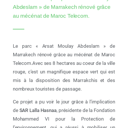
cinq nouvelles plages rejoignent le réseau
Abdeslam » de Marrakech rénové grâce
au mécénat de Maroc Telecom.
Le parc « Arsat Moulay Abdeslam » de
Marrakech rénové grâce au mécénat de Maroc
Telecom.Avec ses 8 hectares au coeur de la ville
rouge, c’est un magnifique espace vert qui est
mis à la disposition des Marrakchis et des
nombreux touristes de passage.
10 Juil 2026
Ce projet a pu voir le jour grâce à l’implication
AYCH Demo Day 2026 : la jeunesse africaine sur
la voie de 2030
de
SAR Lalla Hasnaa
, présidente de la Fondation
Mohammed VI pour la Protection de
l’environnement, qui a réussi à mobiliser un