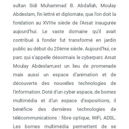
sultan Sidi Muhammad B. Abdallah, Moulay
Abdeslam, fin lettré et diplomate, que l’on doit la
fondation au XVIIIe siècle de l’Arsat inaugurée
aujourd’hui. Le vaste domaine qu’il avait
09 Mai 2026
contribué à fonder fut transformé en jardin
Entre culture, transmission et conscience
public au début du 20ème siècle. Aujourd’hui, ce
environnementale, la Fondation Mohammed VI
pour la Protection de l’Environnement vous
parc qui s’appelle désormais le cyberparc Arsat
donne rendez-vous à la 31ᵉ édition du Salon
International de l’Édition et du Livre
Moulay Abdeslam,est un lieu de promenade
mais aussi un espace d’animation et de
découverte des nouvelles technologies de
l’information. Doté d’un cyber espace, de bornes
multimédia et d’un espace d’expositions, il
bénéficie des dernières technologies de
télécommunications : fibre optique, WiFi, ADSL.
Les bornes multimédia permettent de se