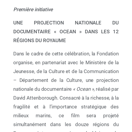
Première initiative
UNE PROJECTION NATIONALE DU
DOCUMENTAIRE « OCEAN » DANS LES 12
RÉGIONS DU ROYAUME
Dans le cadre de cette célébration, la Fondation
organise, en partenariat avec le Ministère de la
Jeunesse, de la Culture et de la Communication
12 Juin 2026
– Département de la Culture, une projection
Par le déploiement de deux initiatives éducatives
à portée nationale, La Fondation Mohammed VI
nationale du documentaire
« Ocean »
, réalisé par
pour la Protection de l’Environnement célèbre la
David Attenborough. Consacré à la richesse, à la
Semaine de l’Océan 2026
fragilité et à l’importance stratégique des
milieux marins, ce film sera projeté
simultanément dans les douze régions du