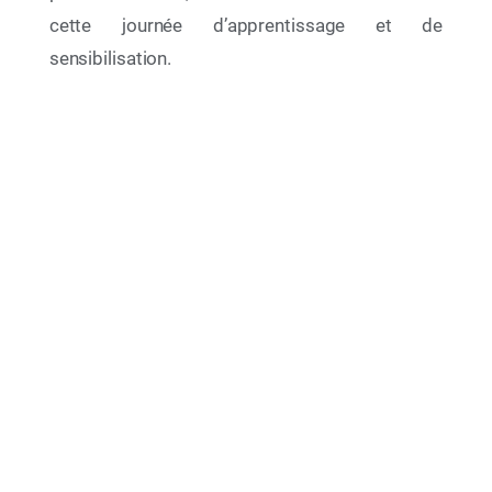
cette journée d’apprentissage et de
sensibilisation.
27 Nov 2025
La 24e Réunion des Parties Contractantes
(COP24) à la Convention de Barcelone et à ses
Protocoles (Caire, Égypte — du 2 au 5 décembre
2025)