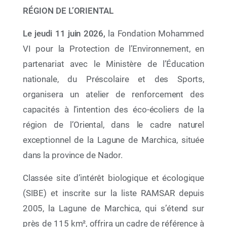
RÉGION DE L’ORIENTAL
Le jeudi 11 juin 2026,
la Fondation Mohammed
VI pour la Protection de l’Environnement, en
partenariat avec le Ministère de l’Éducation
09 Mai 2026
Entre culture, transmission et conscience
nationale, du Préscolaire et des Sports,
environnementale, la Fondation Mohammed VI
organisera un atelier de renforcement des
pour la Protection de l’Environnement vous
donne rendez-vous à la 31ᵉ édition du Salon
capacités à l’intention des éco-écoliers de la
International de l’Édition et du Livre
région de l’Oriental, dans le cadre naturel
exceptionnel de la Lagune de Marchica, située
dans la province de Nador.
Classée site d’intérêt biologique et écologique
(SIBE) et inscrite sur la liste RAMSAR depuis
2005, la Lagune de Marchica, qui s’étend sur
près de 115 km², offrira un cadre de référence à