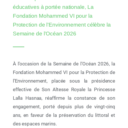
cinq nouvelles plages rejoignent le réseau
éducatives à portée nationale, La
Fondation Mohammed VI pour la
Protection de l’Environnement célèbre la
Semaine de l’Océan 2026
À l’occasion de la Semaine de l’Océan 2026, la
Fondation Mohammed VI pour la Protection de
l’Environnement, placée sous la présidence
effective de Son Altesse Royale la Princesse
10 Juil 2026
Lalla Hasnaa, réaffirme la constance de son
AYCH Demo Day 2026 : la jeunesse africaine sur
engagement, porté depuis plus de vingt-cinq
la voie de 2030
ans, en faveur de la préservation du littoral et
des espaces marins.