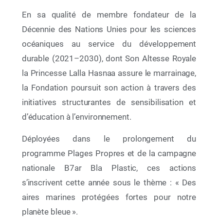
En sa qualité de membre fondateur de la
Décennie des Nations Unies pour les sciences
océaniques au service du développement
durable (2021–2030), dont Son Altesse Royale
la Princesse Lalla Hasnaa assure le marrainage,
la Fondation poursuit son action à travers des
initiatives structurantes de sensibilisation et
d’éducation à l’environnement.
08 Juil 2026
Déployées dans le prolongement du
« Racines et Horizons » La Fondation
Mohammed VI pour la Protection de
programme Plages Propres et de la campagne
l’Environnement réunit les acteurs de l’Éducation
nationale B7ar Bla Plastic, ces actions
au Développement Durable pour dresser le bilan
2025-2026 et tracer les perspectives 2026-2027
s’inscrivent cette année sous le thème : « Des
aires marines protégées fortes pour notre
planète bleue ».