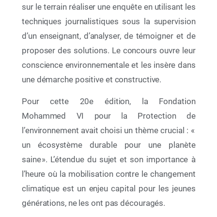
sur le terrain réaliser une enquête en utilisant les
techniques journalistiques sous la supervision
d’un enseignant, d’analyser, de témoigner et de
proposer des solutions. Le concours ouvre leur
conscience environnementale et les insère dans
une démarche positive et constructive.
Pour cette 20e édition, la Fondation
Mohammed VI pour la Protection de
12 Juin 2026
l’environnement avait choisi un thème crucial : «
Par le déploiement de deux initiatives éducatives
à portée nationale, La Fondation Mohammed VI
un écosystème durable pour une planète
pour la Protection de l’Environnement célèbre la
saine ». L’étendue du sujet et son importance à
Semaine de l’Océan 2026
l’heure où la mobilisation contre le changement
climatique est un enjeu capital pour les jeunes
générations, ne les ont pas découragés.