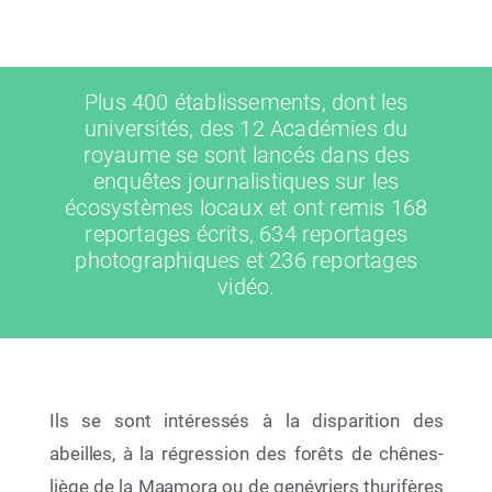
Plus 400 établissements, dont les
universités, des 12 Académies du
royaume se sont lancés dans des
enquêtes journalistiques sur les
écosystèmes locaux et ont remis 168
reportages écrits, 634 reportages
12 Mai 2026
photographiques et 236 reportages
Exposition JRE à LAAYOUNE
vidéo.
Ne plus afficher
Ils se sont intéressés à la disparition des
abeilles, à la régression des forêts de chênes-
liège de la Maamora ou de genévriers thurifères