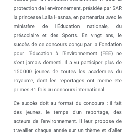
protection de l’environnement, présidée par SAR
la princesse Lalla Hasnaa, en partenariat avec le
ministère de l’Éducation nationale, du
préscolaire et des Sports. En vingt ans, le
succès de ce concours conçu par la Fondation
pour l’Éducation à l’Environnement (FEE) ne
s’est jamais démenti. Il a vu participer plus de
150 000 jeunes de toutes les académies du
royaume, dont les reportages ont même été
08 Juil 2026
« Racines et Horizons » La Fondation
primés 31
fois au concours international.
Mohammed VI pour la Protection de
l’Environnement réunit les acteurs de l’Éducation
Ce succès doit au format du concours : il fait
au Développement Durable pour dresser le bilan
2025-2026 et tracer les perspectives 2026-2027
des jeunes, le temps d’un reportage, des
acteurs de l’environnement. Il leur propose de
travailler chaque année sur un thème et d’aller