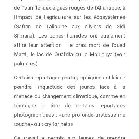
de Tounfite, aux algues rouges de l’Atlantique, à
l’impact de l’agriculture sur les écosystèmes
(Safran de Taliouine aux oliviers de Sidi
Slimane). Les zones humides ont également
09 Mai 2026
attiré leur attention : le bras mort de l’oued
Entre culture, transmission et conscience
environnementale, la Fondation Mohammed VI
Martil, le lac de Oualidia ou la Moulouya (voir
pour la Protection de l’Environnement vous
palmarès).
donne rendez-vous à la 31ᵉ édition du Salon
International de l’Édition et du Livre
Certains reportages photographiques ont laissé
poindre l’inquiétude des jeunes face à la
menace du changement climatique, comme en
témoigne le titre de certains reportages
photographiques : « une profonde tristesse me
touche » ou « cry for help ».
Ce travail a permis aux jeunes de prendre