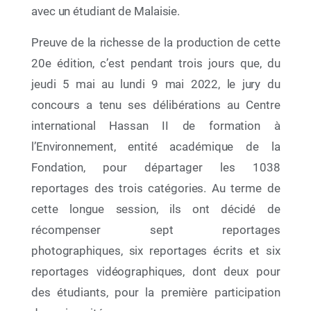
26 Juin 2025
avec un étudiant de Malaisie.
Les Héros de l’Été : une formation engagée pour
des plages sans plastique
Preuve de la richesse de la production de cette
20e édition, c’est pendant trois jours que, du
jeudi 5 mai au lundi 9 mai 2022, le jury du
concours a tenu ses délibérations au Centre
international Hassan II de formation à
l’Environnement, entité académique de la
Fondation, pour départager les 1038
reportages des trois catégories. Au terme de
cette longue session, ils ont décidé de
récompenser sept reportages
photographiques, six reportages écrits et six
23 Juin 2025
reportages vidéographiques, dont deux pour
Plages Propres : une formation immersive au
des étudiants, pour la première participation
service d’un littoral exemplaire