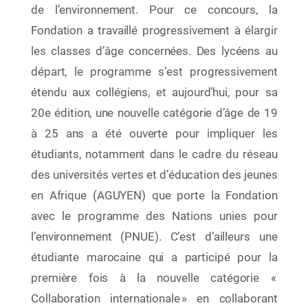
de l’environnement. Pour ce concours, la
Fondation a travaillé progressivement à élargir
les classes d’âge concernées. Des lycéens au
18 Oct 2025
Atelier de restitution de l’opération B7arblaplastic
départ, le programme s’est progressivement
2025 au sein des colonies de vacances
étendu aux collégiens, et aujourd’hui, pour sa
20e édition, une nouvelle catégorie d’âge de 19
à 25 ans a été ouverte pour impliquer les
étudiants, notamment dans le cadre du réseau
des universités vertes et d’éducation des jeunes
en Afrique (AGUYEN) que porte la Fondation
avec le programme des Nations unies pour
l’environnement (PNUE). C’est d’ailleurs une
étudiante marocaine qui a participé pour la
première fois à la nouvelle catégorie «
Collaboration internationale » en collaborant