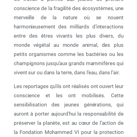
conscience de la fragilité des écosystèmes, une
merveille de la nature où se nouent
harmonieusement des milliards d’interactions
27 Nov 2025
entre des êtres vivants les plus divers, du
La 24e Réunion des Parties Contractantes
monde végétal au monde animal, des plus
(COP24) à la Convention de Barcelone et à ses
Protocoles (Caire, Égypte — du 2 au 5 décembre
petits organismes comme les bactéries ou les
2025)
champignons jusqu’aux grands mammifères qui
vivent sur ou dans la terre, dans l’eau, dans l’air.
Les reportages qu’ils ont réalisés ont ouvert leur
conscience et les ont mobilisés. Cette
sensibilisation des jeunes générations, qui
auront à porter aujourd’hui la responsabilité de
préserver la planète, est au cœur de l’action de
la Fondation Mohammed VI pour la protection