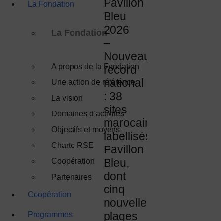
Pavillon
La Fondation
Bleu
2026
La Fondation
–
Nouveau
A propos de la Fondation
record
national
Une action de référence
: 38
La vision
sites
Domaines d’activités
marocains
Objectifs et moyens
labellisés
Charte RSE
Pavillon
Bleu,
Coopération
dont
Partenaires
cinq
Coopération
nouvelles
plages
Programmes