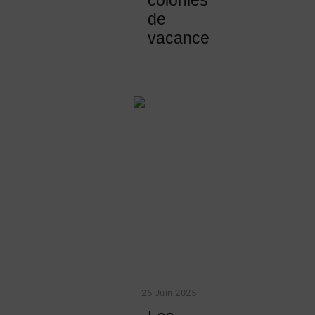
colonies
de
vacances
26 Juin 2025