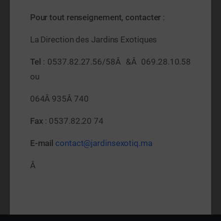
Pour tout renseignement, contacter
:
La Direction des Jardins Exotiques
Tel
: 0537.82.27.56/58Â &Â 069.28.10.58
ou
064Â 935Â 740
Fax
: 0537.82.20 74
E-mail
contact@jardinsexotiq.ma
Â