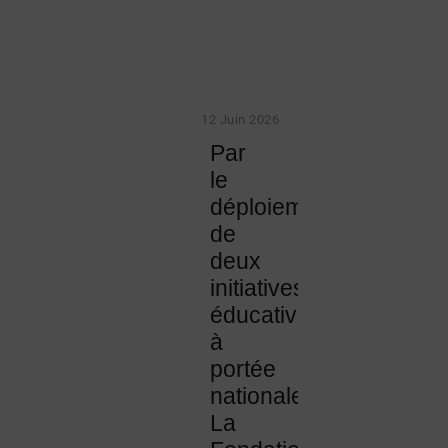
12 Juin 2026
Par
le
déploiement
de
deux
initiatives
éducatives
à
portée
nationale,
La