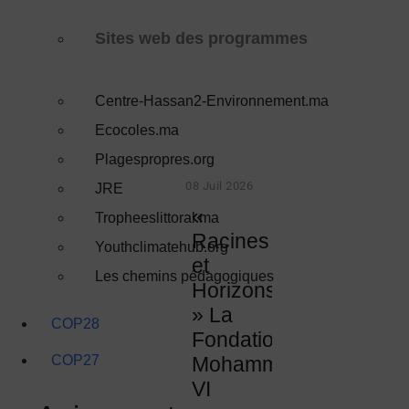
Sites web des programmes
Centre-Hassan2-Environnement.ma
Ecocoles.ma
Plagespropres.org
08 Juil 2026
JRE
«
Tropheeslittoral.ma
Racines
Youthclimatehub.org
et
Les chemins pédagogiques
Horizons
» La
COP28
Fondation
COP27
Mohammed
VI