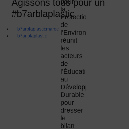
Agissons tous pour un
pour
la
#b7arblaplastic
Protection
de
b7arblaplasticmaroc
l’Environnement
b7ar.blaplastic
réunit
les
acteurs
de
l’Éducation
au
Développement
Durable
pour
dresser
le
bilan