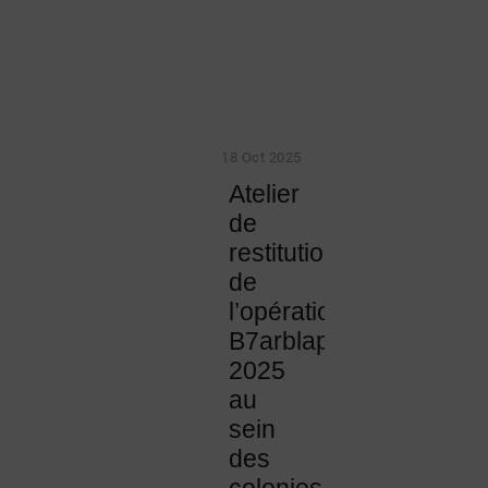
18 Oct 2025
Atelier
de
restitution
de
l’opération
B7arblaplastic
2025
au
sein
des