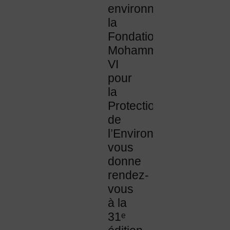
environnementale,
la
Fondation
Mohammed
VI
pour
la
Protection
de
l’Environnement
vous
donne
rendez-
vous
à la
31ᵉ