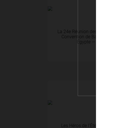
27 Nov 2025
La 24e Réunion des Parties Contra
Convention de Barcelone et à ses 
Égypte — du 2 au 5 déce
ACTUALITÉS
26 Juin 2025
Les Héros de l’Été : une formatio