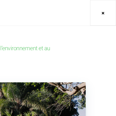
 SAR
#b7arblaplastic
Menu
 l’environnement et au
ACTUALITÉS
10 Juil 2026
: la jeunesse africaine sur la voie
de 2030