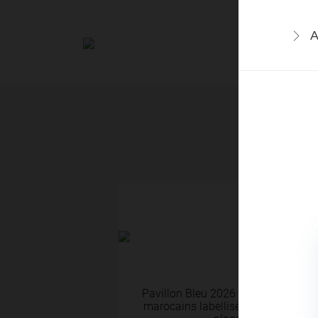
ACTUALITÉS
EVÉNEMENT
A
ACTUALITÉS
17 Juil 2026
Pavillon Bleu 2026 – Nouveau record
marocains labellisés Pavillon Bleu,