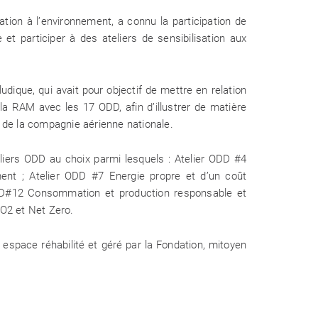
tion à l’environnement, a connu la participation de
et participer à des ateliers de sensibilisation aux
ACTUALITÉS
udique, qui avait pour objectif de mettre en relation
la RAM avec les 17 ODD, afin d’illustrer de matière
09 Mai 2026
s de la compagnie aérienne nationale.
e, transmission et conscience
la Fondation Mohammed VI pour la
teliers ODD au choix parmi lesquels : Atelier ODD #4
vironnement vous donne rendez-vous
ent ; Atelier ODD #7 Energie propre et d’un coût
Salon International de l’Édition et du
Livre
DD#12 Consommation et production responsable et
O2 et Net Zero.
, espace réhabilité et géré par la Fondation, mitoyen
ACTUALITÉS