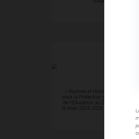
plages rejoignent le 
ACTUALITÉS
08 Juil 2026
« Racines et Horizons » La Fon
pour la Protection de l’Environneme
de l’Éducation au Développement D
le bilan 2025-2026 et tracer les pe
L
m
j
c