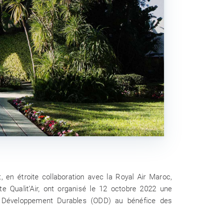
ACTUALITÉS
12 Juin 2026
t de deux initiatives éducatives à
 La Fondation Mohammed VI pour la
vironnement célèbre la Semaine de
l’Océan 2026
en étroite collaboration avec la Royal Air Maroc,
e Qualit’Air, ont organisé le 12 octobre 2022 une
de Développement Durables (ODD) au bénéfice des