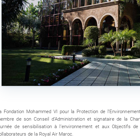
réseau
dation Mohammed VI
Par le déploiemen
nt réunit les acteurs
portée nationale,
urable pour dresser
Protection de l’En
rspectives 2026-2027
a Fondation Mohammed VI pour la Protection de l’Environnement, 
embre de son Conseil d’Administration et signataire de la Chart
ournée de sensibilisation à l’environnement et aux Objectifs 
ollaborateurs de la Royal Air Maroc.