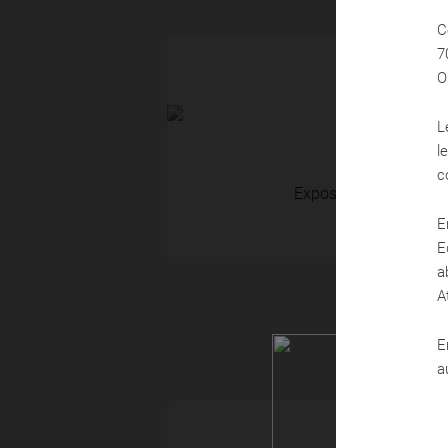
C
7
ACTUALITÉS
O
L
l
12 Mai 2026
c
Exposition JRE à LA
E
E
a
A
E
a
ACTUALITÉS