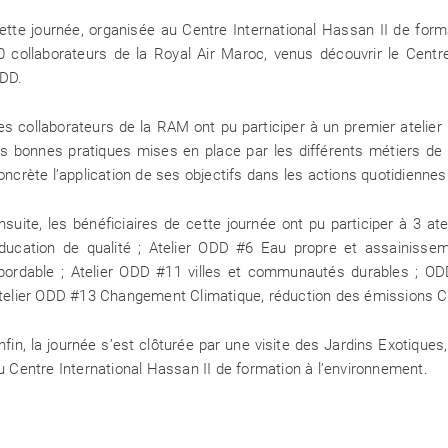
ette journée, organisée au Centre International Hassan II de forma
0 collaborateurs de la Royal Air Maroc, venus découvrir le Centre 
DD.
es collaborateurs de la RAM ont pu participer à un premier atelier l
es bonnes pratiques mises en place par les différents métiers de 
oncrète l’application de ses objectifs dans les actions quotidienne
AYOUNE
Entre cultur
environnementale, 
nsuite, les bénéficiaires de cette journée ont pu participer à 3 a
Protection de l’En
ducation de qualité ; Atelier ODD #6 Eau propre et assainissem
à la 31ᵉ édition du 
bordable ; Atelier ODD #11 villes et communautés durables ; O
telier ODD #13 Changement Climatique, réduction des émissions C
nfin, la journée s’est clôturée par une visite des Jardins Exotiques
u Centre International Hassan II de formation à l’environnement.