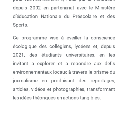
depuis 2002 en partenariat avec le Ministère
d’éducation Nationale du Préscolaire et des
Sports.
Ce programme vise à éveiller la conscience
écologique des collégiens, lycéens et, depuis
2021, des étudiants universitaires, en les
invitant à explorer et à répondre aux défis
environnementaux locaux à travers le prisme du
08 Juil 2026
journalisme en produisant des reportages,
« Racines et Horizons » La Fondation
articles, vidéos et photographies, transformant
Mohammed VI pour la Protection de
l’Environnement réunit les acteurs de l’Éducation
les idées théoriques en actions tangibles.
au Développement Durable pour dresser le bilan
2025-2026 et tracer les perspectives 2026-2027