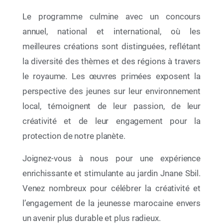
Le programme culmine avec un concours
annuel, national et international, où les
meilleures créations sont distinguées, reflétant
la diversité des thèmes et des régions à travers
le royaume. Les œuvres primées exposent la
perspective des jeunes sur leur environnement
local, témoignent de leur passion, de leur
créativité et de leur engagement pour la
12 Juin 2026
protection de notre planète.
Par le déploiement de deux initiatives éducatives
à portée nationale, La Fondation Mohammed VI
pour la Protection de l’Environnement célèbre la
Joignez-vous à nous pour une expérience
Semaine de l’Océan 2026
enrichissante et stimulante au jardin Jnane Sbil.
Venez nombreux pour célébrer la créativité et
l’engagement de la jeunesse marocaine envers
un avenir plus durable et plus radieux.