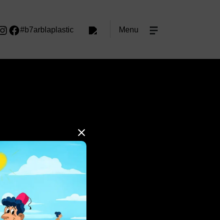
#b7arblaplastic
Menu