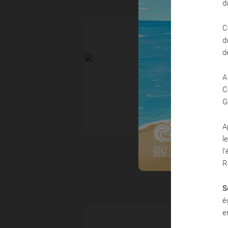
d
C
ACTUALITÉS
d
d
A
12 Mai 2026
C
Exposition JRE à LA
G
A
l
l
R
S
é
e
ACTUALITÉS