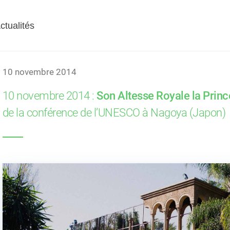
S
DISCOURS
ACTIVITÉS
ctualités
Accueil
Actualité
10 novembre 2014
10 novembre 2014 :
Son Altesse Royale la Prin
de la conférence de l’UNESCO à Nagoya (Japon)
 national : 38 sites
AYCH Demo Day 2026 
 dont cinq nouvelles