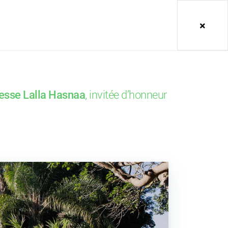
 SAR
#b7arblaplastic
Menu
cesse Lalla Hasnaa
, invitée d’honneur
ACTUALITÉS
10 Juil 2026
: la jeunesse africaine sur la voie
de 2030