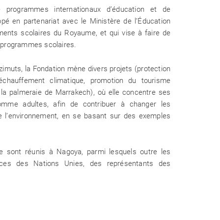
e programmes internationaux d’éducation et de
pé en partenariat avec le Ministère de l’Éducation
ments scolaires du Royaume, et qui vise à faire de
18 Oct 2025
s programmes scolaires.
on de l’opération B7arblaplastic 2025
des colonies de vacances
zimuts, la Fondation mène divers projets (protection
e réchauffement climatique, promotion du tourisme
e la palmeraie de Marrakech), où elle concentre ses
 comme adultes, afin de contribuer à changer les
e l’environnement, en se basant sur des exemples
se sont réunis à Nagoya, parmi lesquels outre les
ACTUALITÉS
es des Nations Unies, des représentants des
23 Juin 2025
ne formation immersive au service