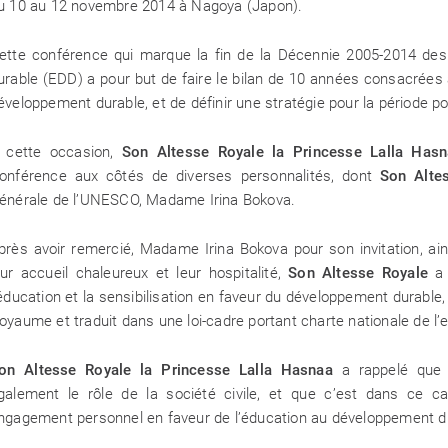
u 10 au 12 novembre 2014 à Nagoya (Japon).
ette conférence qui marque la fin de la Décennie 2005-2014 des
urable (EDD) a pour but de faire le bilan de 10 années consacrées à
éveloppement durable, et de définir une stratégie pour la période p
 cette occasion,
Son Altesse Royale la Princesse Lalla Has
onférence aux côtés de diverses personnalités, dont
Son Altes
AYOUNE
Entre cultur
énérale de l’UNESCO, Madame Irina Bokova.
environnementale, 
Protection de l’En
à la 31ᵉ édition du 
près avoir remercié, Madame Irina Bokova pour son invitation, a
eur accueil chaleureux et leur hospitalité,
Son Altesse Royale
a 
’éducation et la sensibilisation en faveur du développement durable
oyaume et traduit dans une loi-cadre portant charte nationale de l
Ne plus afficher
on Altesse Royale la Princesse Lalla Hasnaa
a rappelé que l
galement le rôle de la société civile, et que c’est dans ce ca
ngagement personnel en faveur de l’éducation au développement d