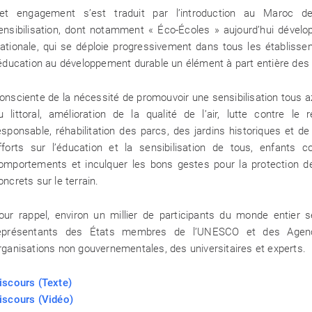
et engagement s’est traduit par l’introduction au Maroc d
ensibilisation, dont notamment « Éco-Écoles » aujourd’hui dévelop
ationale, qui se déploie progressivement dans tous les établisse
’éducation au développement durable un élément à part entière de
ctantes (COP24) à la
Atelier de restituti
Protocoles (Caire,
au sein 
onsciente de la nécessité de promouvoir une sensibilisation tous a
mbre 2025)
u littoral, amélioration de la qualité de l’air, lutte contre l
esponsable, réhabilitation des parcs, des jardins historiques et d
fforts sur l’éducation et la sensibilisation de tous, enfants
omportements et inculquer les bons gestes pour la protection d
oncrets sur le terrain.
our rappel, environ un millier de participants du monde entier 
eprésentants des États membres de l’UNESCO et des Agenc
rganisations non gouvernementales, des universitaires et experts.
iscours (Texte)
iscours (Vidéo)
n engagée pour des
Plages Propres : u