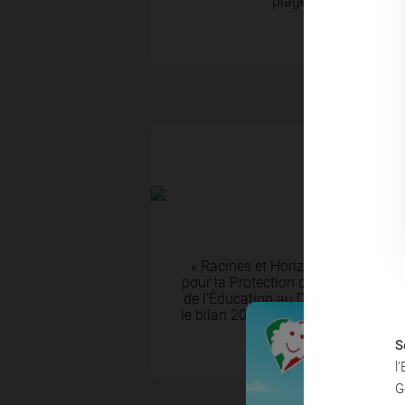
plages rejoignent le 
ACTUALITÉS
08 Juil 2026
« Racines et Horizons » La Fon
pour la Protection de l’Environneme
de l’Éducation au Développement D
le bilan 2025-2026 et tracer les pe
S
l
G