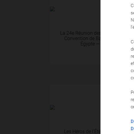
C
s
N
27 Nov 2025
l
La 24e Réunion des Parties Contra
Convention de Barcelone et à ses 
C
Égypte — du 2 au 5 déce
d
r
e
c
c
P
ACTUALITÉS
r
o
26 Juin 2025
D
D
Les Héros de l’Été : une formatio