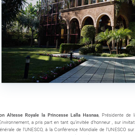
réseau
dation Mohammed VI
Par le déploiemen
nt réunit les acteurs
portée nationale,
urable pour dresser
Protection de l’En
rspectives 2026-2027
on Altesse Royale la Princesse Lalla Hasnaa
, Présidente de
’Environnement, a pris part en tant qu’invitée d’honneur , sur invi
énérale de l’UNESCO, à la Conférence Mondiale de l’UNESCO sur 