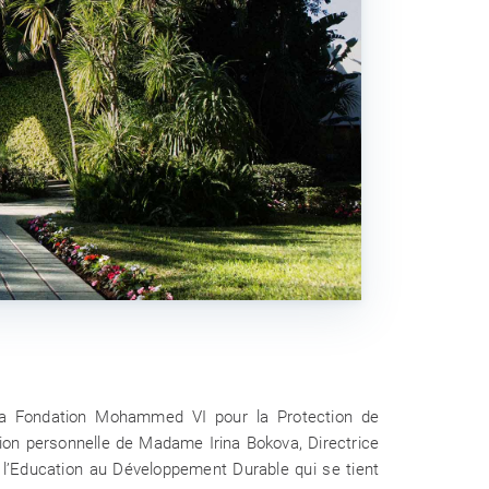
ACTUALITÉS
12 Juin 2026
t de deux initiatives éducatives à
 La Fondation Mohammed VI pour la
vironnement célèbre la Semaine de
l’Océan 2026
 la Fondation Mohammed VI pour la Protection de
tation personnelle de Madame Irina Bokova, Directrice
l’Education au Développement Durable qui se tient