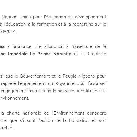
 Nations Unies pour l’éducation au développement
ACTUALITÉS
 l’éducation, à la formation et à la recherche sur le
ost-2014.
naa
a prononcé une allocution à l’ouverture de la
09 Mai 2026
se Impériale Le Prince Naruhito
et la Directrice
e, transmission et conscience
la Fondation Mohammed VI pour la
vironnement vous donne rendez-vous
Salon International de l’Édition et du
insi que le Gouvernement et le Peuple Nippons pour
Livre
rappelé l’engagement du Royaume pour favoriser
, engagement inscrit dans la nouvelle constitution du
’environnement.
a charte nationale de l’Environnement consacre
dre que s’inscrit l’action de la Fondation et son
urable.
ACTUALITÉS