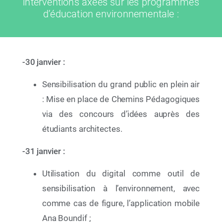
interventions axées sur les programmes
d’éducation environnementale :
-30 janvier :
Sensibilisation du grand public en plein air
: Mise en place de Chemins Pédagogiques
via des concours d’idées auprès des
12 Juin 2026
étudiants architectes.
Par le déploiement de deux initiatives éducatives
à portée nationale, La Fondation Mohammed VI
-31 janvier :
pour la Protection de l’Environnement célèbre la
Semaine de l’Océan 2026
Utilisation du digital comme outil de
sensibilisation à l’environnement, avec
comme cas de figure, l’application mobile
Ana Boundif ;