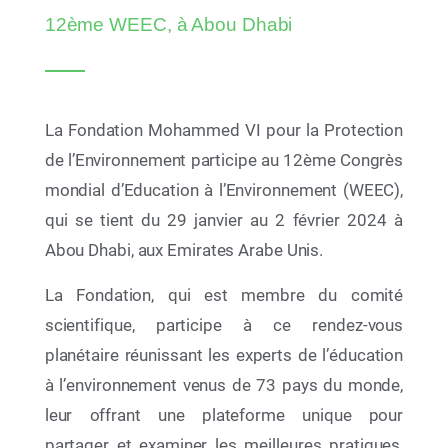
cinq nouvelles plages rejoignent le réseau
12ème WEEC, à Abou Dhabi
La Fondation Mohammed VI pour la Protection
de l’Environnement participe au 12
ème
Congrès
mondial d’Education à l’Environnement (WEEC),
qui se tient du 29 janvier au 2 février 2024 à
Abou Dhabi, aux Emirates Arabe Unis.
La Fondation, qui est membre du comité
scientifique, participe à ce rendez-vous
10 Juil 2026
planétaire réunissant les experts de l’éducation
AYCH Demo Day 2026 : la jeunesse africaine sur
à l’environnement venus de 73 pays du monde,
la voie de 2030
leur offrant une plateforme unique pour
partager et examiner les meilleures pratiques,