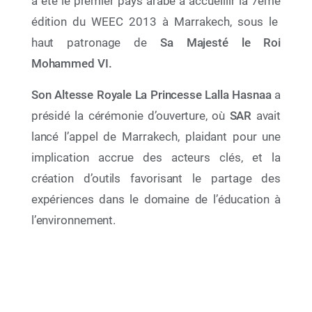
a été le premier pays arabe à accueillir la 7
ème
édition du WEEC 2013 à Marrakech, sous le
haut patronage de
Sa Majesté le Roi
Mohammed VI.
27 Nov 2025
Son Altesse Royale La Princesse Lalla Hasnaa
a
La 24e Réunion des Parties Contractantes
(COP24) à la Convention de Barcelone et à ses
présidé la cérémonie d’ouverture, où
SAR
avait
Protocoles (Caire, Égypte — du 2 au 5 décembre
2025)
lancé l’appel de Marrakech, plaidant pour une
implication accrue des acteurs clés, et la
création d’outils favorisant le partage des
expériences dans le domaine de l’éducation à
l’environnement.