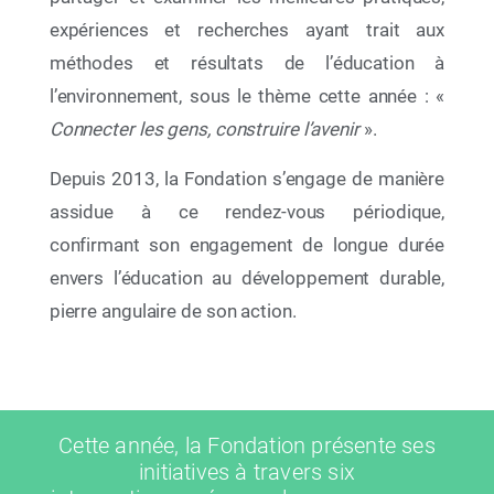
expériences et recherches ayant trait aux
méthodes et résultats de l’éducation à
l’environnement, sous le thème cette année : «
Connecter les gens, construire l’avenir
».
Depuis 2013, la Fondation s’engage de manière
assidue à ce rendez-vous périodique,
confirmant son engagement de longue durée
envers l’éducation au développement durable,
08 Juil 2026
pierre angulaire de son action.
« Racines et Horizons » La Fondation
Mohammed VI pour la Protection de
l’Environnement réunit les acteurs de l’Éducation
au Développement Durable pour dresser le bilan
2025-2026 et tracer les perspectives 2026-2027
Cette année, la Fondation présente ses
initiatives à travers six