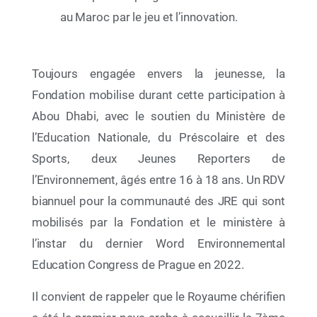
au Maroc par le jeu et l’innovation.
Toujours engagée envers la jeunesse, la
09 Mai 2026
Fondation mobilise durant cette participation à
Entre culture, transmission et conscience
Abou Dhabi, avec le soutien du Ministère de
environnementale, la Fondation Mohammed VI
pour la Protection de l’Environnement vous
l’Education Nationale, du Préscolaire et des
donne rendez-vous à la 31ᵉ édition du Salon
Sports, deux Jeunes Reporters de
International de l’Édition et du Livre
l’Environnement, âgés entre 16 à 18 ans. Un RDV
biannuel pour la communauté des JRE qui sont
mobilisés par la Fondation et le ministère à
l’instar du dernier Word Environnemental
Education Congress de Prague en 2022.
Il convient de rappeler que le Royaume chérifien