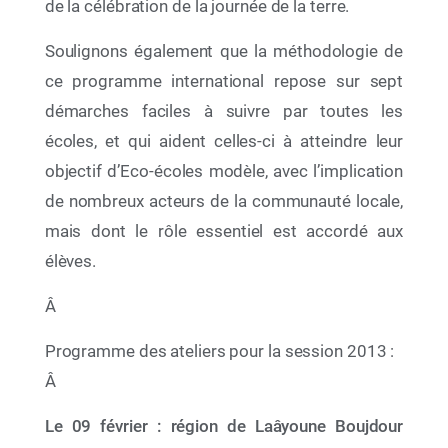
de la célébration de la journée de la terre.
Soulignons également que la méthodologie de
ce programme international repose sur sept
démarches faciles à suivre par toutes les
09 Mai 2026
écoles, et qui aident celles-ci à atteindre leur
Entre culture, transmission et conscience
objectif d’Eco-écoles modèle, avec l’implication
environnementale, la Fondation Mohammed VI
pour la Protection de l’Environnement vous
de nombreux acteurs de la communauté locale,
donne rendez-vous à la 31ᵉ édition du Salon
International de l’Édition et du Livre
mais dont le rôle essentiel est accordé aux
élèves.
Â
Programme des ateliers pour la session 2013 :
Â
Le 09 février : région de Laâyoune Boujdour