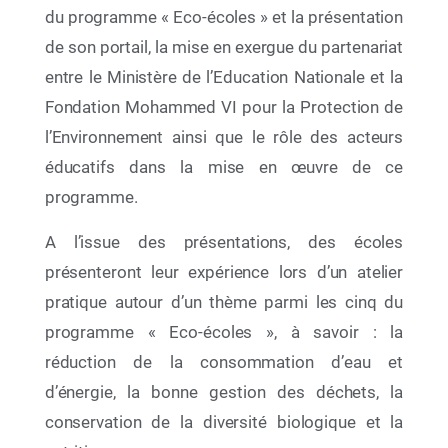
du programme « Eco-écoles » et la présentation
de son portail, la mise en exergue du partenariat
entre le Ministère de l’Education Nationale et la
Fondation Mohammed VI pour la Protection de
l’Environnement ainsi que le rôle des acteurs
éducatifs dans la mise en œuvre de ce
programme.
A l’issue des présentations, des écoles
12 Juin 2026
présenteront leur expérience lors d’un atelier
Par le déploiement de deux initiatives éducatives
à portée nationale, La Fondation Mohammed VI
pratique autour d’un thème parmi les cinq du
pour la Protection de l’Environnement célèbre la
programme « Eco-écoles », à savoir : la
Semaine de l’Océan 2026
réduction de la consommation d’eau et
d’énergie, la bonne gestion des déchets, la
conservation de la diversité biologique et la