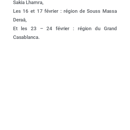
Sakia Lhamra,
Les 16 et 17 février : région de Souss Massa
Deraâ,
Et les 23 – 24 février : région du Grand
27 Nov 2025
Casablanca.
La 24e Réunion des Parties Contractantes
(COP24) à la Convention de Barcelone et à ses
Protocoles (Caire, Égypte — du 2 au 5 décembre
2025)