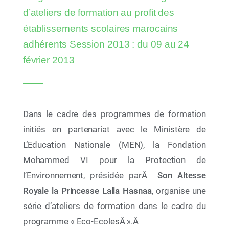
cinq nouvelles plages rejoignent le réseau
d’ateliers de formation au profit des
établissements scolaires marocains
adhérents Session 2013 : du 09 au 24
février 2013
Dans le cadre des programmes de formation
initiés en partenariat avec le Ministère de
L’Education Nationale (MEN), la Fondation
Mohammed VI pour la Protection de
10 Juil 2026
l’Environnement, présidée parÂ
Son Altesse
AYCH Demo Day 2026 : la jeunesse africaine sur
Royale la Princesse Lalla Hasnaa
, organise une
la voie de 2030
série d’ateliers de formation dans le cadre du
programme « Eco-EcolesÂ ».Â