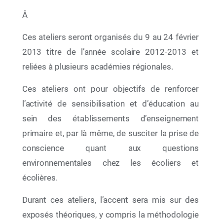
Â
Ces ateliers seront organisés du 9 au 24 février
2013 titre de l’année scolaire 2012-2013 et
reliées à plusieurs académies régionales.
Ces ateliers ont pour objectifs de renforcer
l’activité de sensibilisation et d’éducation au
sein des établissements d’enseignement
08 Juil 2026
primaire et, par là même, de susciter la prise de
« Racines et Horizons » La Fondation
conscience quant aux questions
Mohammed VI pour la Protection de
environnementales chez les écoliers et
l’Environnement réunit les acteurs de l’Éducation
au Développement Durable pour dresser le bilan
écolières.
2025-2026 et tracer les perspectives 2026-2027
Durant ces ateliers, l’accent sera mis sur des
exposés théoriques, y compris la méthodologie