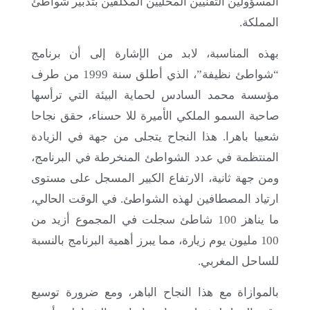
المسؤولين التقنيين المحليين المكلفين بتدبير شواطئ
المملكة.
بهذه المناسبة، لابد من الإشارة إلى أن برنامج
“شواطئ نظيفة”، الذي أطلق سنة 1999 من طرف
مؤسسة محمد السادس لحماية البيئة التي ترأسها
صاحبة السمو الملكي الأميرة للا حسناء، حقق نجاحا
شعبيا باهرا. هذا النجاح يتجلى من جهة في الزيادة
13 مايو 2026
المنتظمة في عدد الشواطئ المنخرطة في البرنامج،
اكتشفوا معرض الصور”نظرة أخرى على البيئة” في
ومن جهة ثانية، الارتفاع الكبير المسجل على مستوى
حديقة أم السعد بالعيون!
ارتياد المصطافين لهذه الشواطئ. في الوقت الحالي،
ما يناهز 100 شاطئ سجلت في المجموع أزيد من
100 مليون يوم زيارة، مما يبرز أهمية البرنامج بالنسبة
للساحل المغربي.
بالموازاة مع هذا النجاح الباهر، ومع ضرورة توسيع