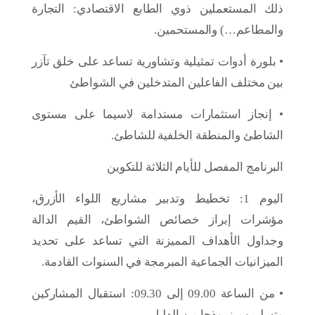
ذلك المستعملين ذوي الطابع الاقتصادي: التجارة
والمطاعم…) والمستحمين.
• بلورة أدوات تمثيلية وتشاورية تساعد على خلق تآزر
بين مختلف الفاعلين المتدخلين في الشواطئ
• إنجاز استثمارات مستدامة لاسيما على مستوى
الشاطئ والمنطقة الخلفية للشاطئ.
البرنامج المفصل للأيام الثلاثة للتكوين
11 يونيو 2025
اليوم 1: تخطيط وتدبير مشاريع اللواء الأزرق،
اللواء الأزرق 2025: 28 شاطئًا، بحيرة جبلية واحدة و4
موانئ ترفيهية تحمل اللواء البيئي
مؤشرات إبراز خصائص الشواطئ، القيم الدالة
وجداول الأهداف المميزنة التي تساعد على تحديد
المزيد
الميزانيات الجماعية المبرمجة في السنوات القادمة.
• من الساعة 09.00 إلى 09.30: استقبال المشاركين
وتسليمهم نموذجا من الدليل.