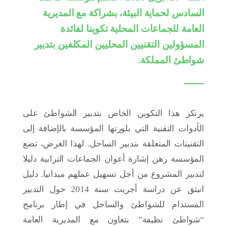
لرصد حصيلة 2025-2026 ورسم آفاق 2026-2027
السادس لحماية البيئة، بشراكة مع المديرية
العامة للجماعات المحلية تكوينا لفائدة
المسؤولين التقنيين المحليين المكلفين بتدبير
شواطئ المملكة.
يرتكز هذا التكوين الخاص بتدبير الشواطئ على
الأدوات التقنية التي بلورتها المؤسسة بالإضافة إلى
التقنينات المتعلقة بتدبير الساحل. لهذا الغرض، تضع
المؤسسة رهن إشارة أعوان الجماعات الترابية دليلا
17 يوليو 2026
لتدبير المشروع من أجل تسهيل عملهم ميدانيا. دليل
“ديمو داي” الشبكة الأفريقية للشباب من أجل المناخ
انبثق عن دراسة أجريت سنة 2014 حول التدبير
2026: شباب أفريقيا على طريق 2030
المستدام للشواطئ والساحل في إطار برنامج
“شواطئ نظيفة” بتعاون مع المديرية العامة