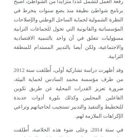
رقعة العمل لتشمل عددا متزايدا من الشواطئ، أصبح
برنامج شواطئ نظيفة منذ بضع سنوات ينخرط في
النظرة الشمولية لحماية الساحل الوطني والإصلاحات
المؤسساتية والقانونية التي تخول للجماعات الترابية
مسؤوليات تتعلق في آن واحد بالتنمية الاقتصادية
27 نوفمبر 2025
والاجتماعية، ولكن أيضا بالتدبير المستدام للمنطقة
الاجتماع الرابع والعشرون للأطراف المتعاقدة
الترابية.
(COP24) في اتفاقية برشلونة وبروتوكولاتها (القاهرة،
مصر — 2-5 ديسمبر 2025)
وقد أظهرت دراسة تشاركية أولى، أُطلقت سنة 2012
من طرف مؤسسة محمد السادس لحماية البيئة،
لا تظهر مرة أخرى
ضرورة تعزيز القدرات المحلية عن طريق تكوين
الفاعلين المحليين وكذلك بلورة أدوات جديدة
للتخطيط والتنفيذ والتدبير تستجيب لحاجياتهم وتراعي
الإكراهات الملازمة لهم.
في سنة 2014، وعلى ضوء هذه الخلاصة، أُطلقت