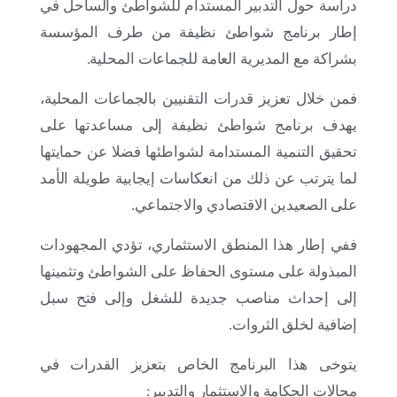
دراسة حول التدبير المستدام للشواطئ والساحل في
إطار برنامج شواطئ نظيفة من طرف المؤسسة
بشراكة مع المديرية العامة للجماعات المحلية.
18 أكتوبر 2025
فمن خلال تعزيز قدرات التقنيين بالجماعات المحلية،
ورشة تقديم نتائج عملية بحر بلا بلاستيك 2025
بالمخيمات الصيفية
يهدف برنامج شواطئ نظيفة إلى مساعدتها على
تحقيق التنمية المستدامة لشواطئها فضلا عن حمايتها
لما يترتب عن ذلك من انعكاسات إيجابية طويلة الأمد
على الصعيدين الاقتصادي والاجتماعي.
ففي إطار هذا المنطق الاستثماري، تؤدي المجهودات
المبذولة على مستوى الحفاظ على الشواطئ وتثمينها
إلى إحداث مناصب جديدة للشغل وإلى فتح سبل
إضافية لخلق الثروات.
يتوخى هذا البرنامج الخاص بتعزيز القدرات في
مجالات الحكامة والاستثمار والتدبير: