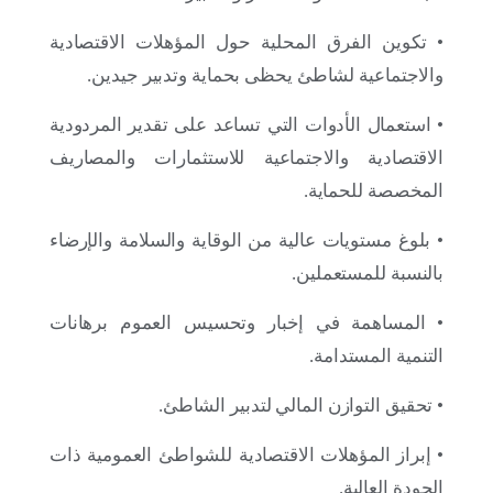
26 يونيو 2025
• تكوين الفرق المحلية حول المؤهلات الاقتصادية
أبطال الصيف: تدريب ملتزم من أجل شواطئ خالية
من البلاستيك
والاجتماعية لشاطئ يحظى بحماية وتدبير جيدين.
• استعمال الأدوات التي تساعد على تقدير المردودية
الاقتصادية والاجتماعية للاستثمارات والمصاريف
المخصصة للحماية.
• بلوغ مستويات عالية من الوقاية والسلامة والإرضاء
بالنسبة للمستعملين.
• المساهمة في إخبار وتحسيس العموم برهانات
التنمية المستدامة.
• تحقيق التوازن المالي لتدبير الشاطئ.
23 يونيو 2025
• إبراز المؤهلات الاقتصادية للشواطئ العمومية ذات
شواطئ نظيفة: تدريبٌ غامر لخدمة ساحلٍ نموذجي
الجودة العالية.