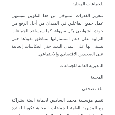
للجماعات المحلية.
فتعزيز القدرات المتوخى من هذا التكوين سيسهل
عمل جميع الفاعلين في الميدان من أجل الرفع من
جودة الشواطئ بكل سهولة، كما سيساعد الجماعات
الترابية على دعم استثماراتها بمناطق نفوذها حتى
يتسنى لها على المدى البعيد جني انعكاسات إيجابية
على الصعيدين الاقتصادي والاجتماعي.
المديرية العامة للجماعات
12 يونيو 2026
مؤسسة محمد السادس لحماية البيئة تحتفي بأسبوع
المحلية
المحيط 2026 من خلال إطلاق مبادرتين تربويتين على
الصعيد الوطني
ملف صحفي
تنظم مؤسسة محمد السادس لحماية البيئة بشراكة
مع المديرية العامة للجماعات المحلية تكوينا لفائدة