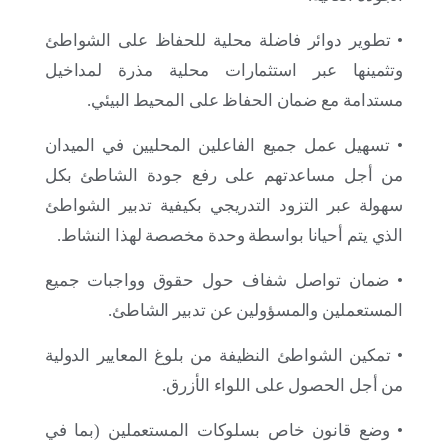
• تطوير دوائر فاضلة محلية للحفاظ على الشواطئ
وتثمينها عبر استثمارات محلية مذرة لمداخيل
مستدامة مع ضمان الحفاظ على المحيط البيئي.
• تسهيل عمل جميع الفاعلين المحليين في الميدان
من أجل مساعدتهم على رفع جودة الشاطئ بكل
سهولة عبر التزود التدريجي بكيفية تدبير الشواطئ
الذي يتم أحيانا بواسطة وحدة مخصصة لهذا النشاط.
• ضمان تواصل شفاف حول حقوق وواجبات جميع
20 يونيو 2025
المستعملين والمسؤولين عن تدبير الشاطئ.
النتائج الوطنية والدولية لبرنامج “الصحفيون الشباب
من أجل البيئة”: الشباب المغربي في الصفوف الأمامية
• تمكين الشواطئ النظيفة من بلوغ المعايير الدولية
لحماية النظم البيئية
من أجل الحصول على اللواء الأزرق.
• وضع قانون خاص بسلوكات المستعملين (بما في