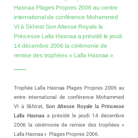
cinq nouvelles plages rejoignent le réseau
Hasnaa Plages Propres 2006 au centre
international de conférence Mohammed
VI à Skhirat
Son Altesse Royale la
Princesse Lalla Hasnaa
a présidé le jeudi
14 décembre 2006 la cérémonie de
remise des trophées « Lalla Hasnaa »
Trophée Lalla Hasnaa Plages Propres 2006 au
entre international de conférence Mohammed
10 Juil 2026
VI à Skhirat,
Son Altesse Royale la Princesse
AYCH Demo Day 2026 : la jeunesse africaine sur
Lalla Hasnaa
a présidé le jeudi 14 décembre
la voie de 2030
2006 la cérémonie de remise des trophées «
Lalla Hasnaa » Plages Propres 2006.