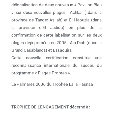
délocalisation de deux nouveaux « Pavillon Bleu
», sur deux nouvelles plages : Achkar ( dans la
province de Tanger-Asilah) et El Haouzia (dans
la province d’El Jadida) en plus de la
confirmation de cette labelisation sur les deux
plages déjà primées en 2005 : Ain Diab (dans le
Grand Casablanca) et Essaouira.
Cette nouvelle certification constitue une
12 Juin 2026
reconnaissance internationale du succès du
Par le déploiement de deux initiatives éducatives
programme « Plages Propres ».
à portée nationale, La Fondation Mohammed VI
pour la Protection de l’Environnement célèbre la
Semaine de l’Océan 2026
Le Palmarès 2006 du Trophée Lalla Hasnaa
TROPHEE DE L’ENGAGEMENT décerné à :