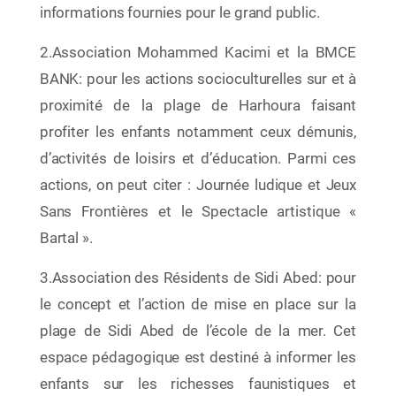
26 Juin 2025
informations fournies pour le grand public.
Les Héros de l’Été : une formation engagée pour
des plages sans plastique
2.Association Mohammed Kacimi et la BMCE
BANK: pour les actions socioculturelles sur et à
proximité de la plage de Harhoura faisant
profiter les enfants notamment ceux démunis,
d’activités de loisirs et d’éducation. Parmi ces
actions, on peut citer : Journée ludique et Jeux
Sans Frontières et le Spectacle artistique «
Bartal ».
3.Association des Résidents de Sidi Abed: pour
le concept et l’action de mise en place sur la
plage de Sidi Abed de l’école de la mer. Cet
23 Juin 2025
espace pédagogique est destiné à informer les
Plages Propres : une formation immersive au
service d’un littoral exemplaire
enfants sur les richesses faunistiques et