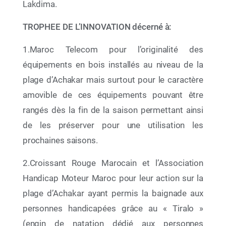
Lakdima.
TROPHEE DE L’INNOVATION décerné à:
1.Maroc Telecom pour l’originalité des
09 Mai 2026
équipements en bois installés au niveau de la
Entre culture, transmission et conscience
plage d’Achakar mais surtout pour le caractère
environnementale, la Fondation Mohammed VI
amovible de ces équipements pouvant être
pour la Protection de l’Environnement vous
donne rendez-vous à la 31ᵉ édition du Salon
rangés dès la fin de la saison permettant ainsi
International de l’Édition et du Livre
de les préserver pour une utilisation les
prochaines saisons.
2.Croissant Rouge Marocain et l’Association
Handicap Moteur Maroc pour leur action sur la
plage d’Achakar ayant permis la baignade aux
personnes handicapées grâce au « Tiralo »
(engin de natation dédié aux personnes