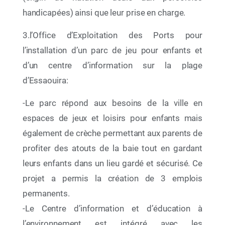
handicapées) ainsi que leur prise en charge.
3.l’Office d’Exploitation des Ports pour
l’installation d’un parc de jeu pour enfants et
27 Nov 2025
d’un centre d’information sur la plage
La 24e Réunion des Parties Contractantes
(COP24) à la Convention de Barcelone et à ses
d’Essaouira:
Protocoles (Caire, Égypte — du 2 au 5 décembre
2025)
-Le parc répond aux besoins de la ville en
espaces de jeux et loisirs pour enfants mais
également de crèche permettant aux parents de
profiter des atouts de la baie tout en gardant
leurs enfants dans un lieu gardé et sécurisé. Ce
projet a permis la création de 3 emplois
permanents.
-Le Centre d’information et d’éducation à
l’environnement est intégré avec les