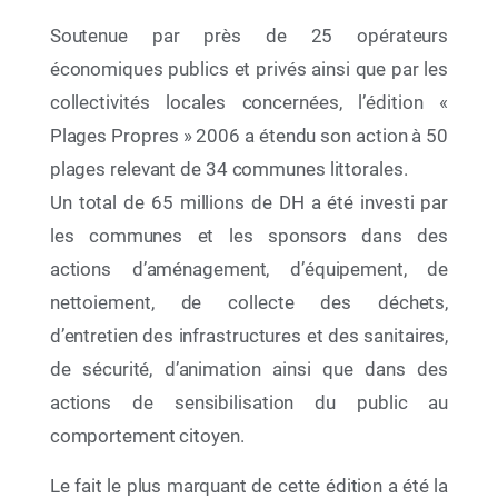
Soutenue par près de 25 opérateurs
économiques publics et privés ainsi que par les
collectivités locales concernées, l’édition «
Plages Propres » 2006 a étendu son action à 50
plages relevant de 34 communes littorales.
Un total de 65 millions de DH a été investi par
les communes et les sponsors dans des
actions d’aménagement, d’équipement, de
08 Juil 2026
nettoiement, de collecte des déchets,
« Racines et Horizons » La Fondation
d’entretien des infrastructures et des sanitaires,
Mohammed VI pour la Protection de
de sécurité, d’animation ainsi que dans des
l’Environnement réunit les acteurs de l’Éducation
au Développement Durable pour dresser le bilan
actions de sensibilisation du public au
2025-2026 et tracer les perspectives 2026-2027
comportement citoyen.
Le fait le plus marquant de cette édition a été la